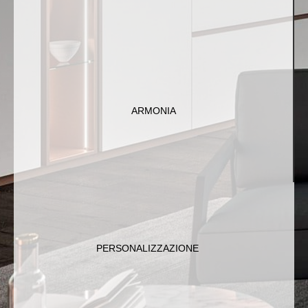
ARMONIA
Creiamo spazi in cui ogni dettaglio si integra
perfettamente, generando un equilibrio tra estetica e
ARMONIA
funzionalità.
PERSONALIZZAZIONE
Ogni progetto è unico, pensato e realizzato su misura
per rispecchiare i tuoi gusti e le tue esigenze. .
PERSONALIZZAZIONE