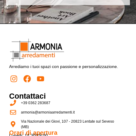
Arrediamo i tuoi spazi con passione e personalizzazione.
Contattaci
+39 0362 283687
armonia@armoniaarredamenti.it
Via Nazionale dei Giovi, 107 - 20823 Lentate sul Seveso
(MB)
Orari di apertura
Lunedi: 14.30/19.00