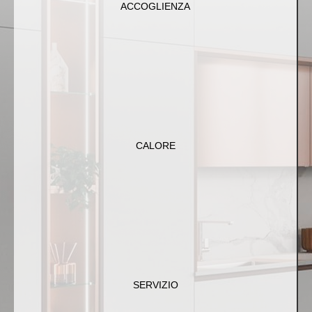
ambiente familiare dove fiducia e comprensione sono
ACCOGLIENZA
prioritarie.
CALORE
Il nostro impegno è creare ambienti che trasmettono
accoglienza e comfort, per farti sentire a casa.
CALORE
SERVIZIO
Offriamo un supporto completo in ogni fase, dalla
consulenza all'assistenza post-vendita, per garantirti
SERVIZIO
un'esperienza senza pari..